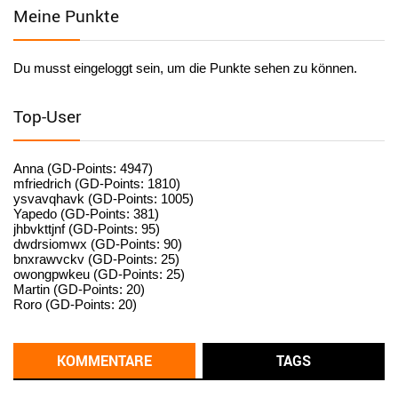
Meine Punkte
User398184
6/26/2025
9:20
Facilitator
Du musst eingeloggt sein, um die Punkte sehen zu können.
User398182
6/26/2025
9:15
standardization
Top-User
User398182
6/26/2025
9:15
standardization
Anna (GD-Points: 4947)
mfriedrich (GD-Points: 1810)
ysvavqhavk (GD-Points: 1005)
User398182
6/26/2025
9:14
Yapedo (GD-Points: 381)
jhbvkttjnf (GD-Points: 95)
standardization
dwdrsiomwx (GD-Points: 90)
bnxrawvckv (GD-Points: 25)
User398182
6/26/2025
9:14
owongpwkeu (GD-Points: 25)
Martin (GD-Points: 20)
standardization
Roro (GD-Points: 20)
User398182
6/26/2025
9:13
Western Australia
KOMMENTARE
TAGS
User398182
6/26/2025
9:12