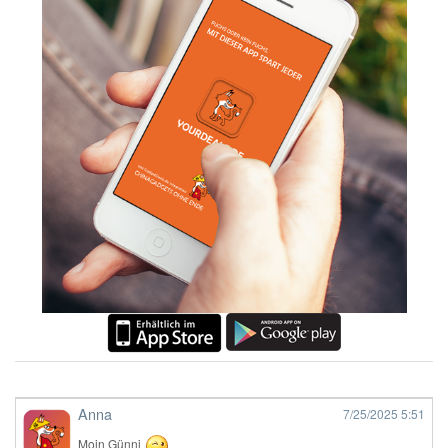
Anna
7/25/2025
5:51
Moin Günni