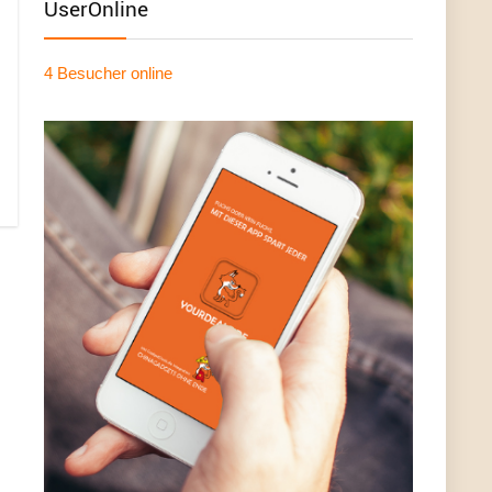
UserOnline
4 Besucher
online