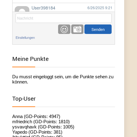
User398184
6/26/2025
9:21
Facilitator
User398184
6/26/2025
9:20
Facilitator
Einstellungen
User398184
6/26/2025
9:20
Facilitator
Meine Punkte
User398182
6/26/2025
9:15
Du musst eingeloggt sein, um die Punkte sehen zu
standardization
können.
User398182
6/26/2025
9:15
Top-User
standardization
User398182
6/26/2025
9:14
Anna (GD-Points: 4947)
standardization
mfriedrich (GD-Points: 1810)
ysvavqhavk (GD-Points: 1005)
Yapedo (GD-Points: 381)
User398182
6/26/2025
9:14