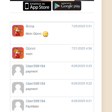
Anna
7/25/2025
5:51
Moin Günni
Günni
7/21/2025
4:56
moin
User398184
6/26/2025
9:23
payment
User398184
6/26/2025
9:22
payment
User398184
6/26/2025
9:21
Facilitator