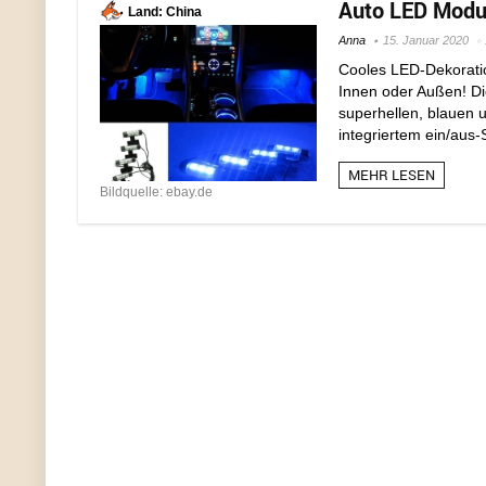
Auto LED Modul
Land: China
Anna
15. Januar 2020
Cooles LED-Dekoration
Innen oder Außen! Die
superhellen, blauen 
integriertem ein/aus-
MEHR LESEN
Bildquelle: ebay.de