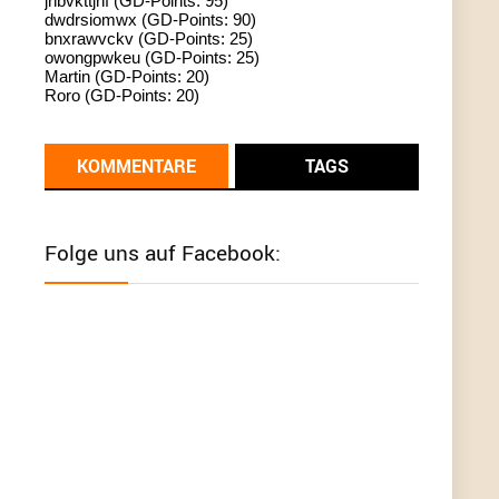
jhbvkttjnf (GD-Points: 95)
dwdrsiomwx (GD-Points: 90)
standardization
bnxrawvckv (GD-Points: 25)
owongpwkeu (GD-Points: 25)
User398182
6/26/2025
9:13
Martin (GD-Points: 20)
Roro (GD-Points: 20)
Western Australia
User398182
6/26/2025
9:12
KOMMENTARE
TAGS
Western Australia
User398182
6/26/2025
9:12
Folge uns auf Facebook:
Western Australia
User398182
6/26/2025
9:12
Western Australia
User398182
6/26/2025
9:10
optical
User398182
6/26/2025
9:10
optical