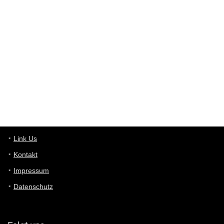
Western Australia
User398182
6/26/2025
9:10
optical
User398182
6/26/2025
9:10
optical
User398182
6/26/2025
9:07
Grocery
User398182
Link Us
6/26/2025
9:07
Grocery
Kontakt
Impressum
User398182
6/26/2025
9:06
Grocery
Datenschutz
User397636
6/18/2025
11:20
Managed