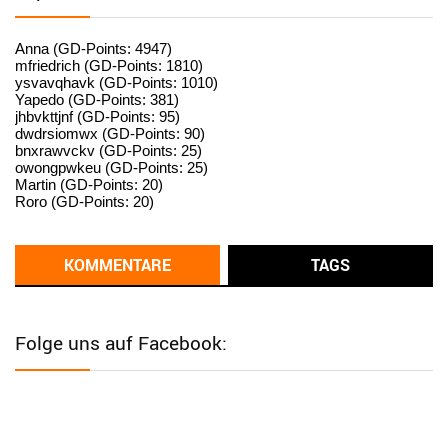
User398182
6/26/2025
9:15
standardization
Anna (GD-Points: 4947)
mfriedrich (GD-Points: 1810)
ysvavqhavk (GD-Points: 1010)
User398182
6/26/2025
9:14
Yapedo (GD-Points: 381)
jhbvkttjnf (GD-Points: 95)
standardization
dwdrsiomwx (GD-Points: 90)
bnxrawvckv (GD-Points: 25)
User398182
6/26/2025
9:14
owongpwkeu (GD-Points: 25)
Martin (GD-Points: 20)
standardization
Roro (GD-Points: 20)
User398182
6/26/2025
9:13
Western Australia
KOMMENTARE
TAGS
User398182
6/26/2025
9:12
Western Australia
Folge uns auf Facebook:
User398182
6/26/2025
9:12
Western Australia
User398182
6/26/2025
9:12