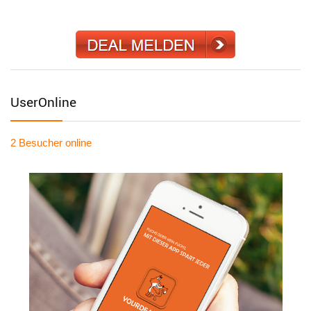
UserOnline
2 Besucher
online