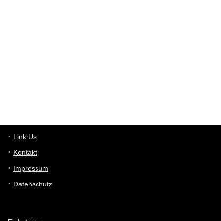
Western Australia
User398182
6/26/2025
9:10
optical
User398182
6/26/2025
9:10
optical
User398182
6/26/2025
9:07
Grocery
User398182
Link Us
6/26/2025
9:07
Grocery
Kontakt
Impressum
User398182
6/26/2025
9:06
Grocery
Datenschutz
User397636
6/18/2025
11:20
Managed