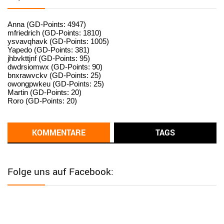
User398182
6/26/2025
9:15
standardization
Anna (GD-Points: 4947)
mfriedrich (GD-Points: 1810)
ysvavqhavk (GD-Points: 1005)
User398182
6/26/2025
9:14
Yapedo (GD-Points: 381)
jhbvkttjnf (GD-Points: 95)
standardization
dwdrsiomwx (GD-Points: 90)
bnxrawvckv (GD-Points: 25)
User398182
6/26/2025
9:14
owongpwkeu (GD-Points: 25)
Martin (GD-Points: 20)
standardization
Roro (GD-Points: 20)
User398182
6/26/2025
9:13
Western Australia
KOMMENTARE
TAGS
User398182
6/26/2025
9:12
Western Australia
Folge uns auf Facebook:
User398182
6/26/2025
9:12
Western Australia
User398182
6/26/2025
9:12