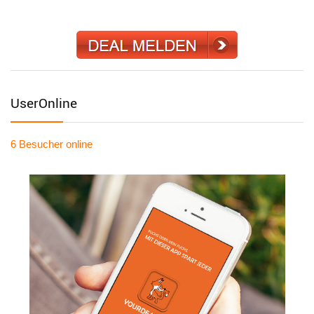
UserOnline
6 Besucher
online