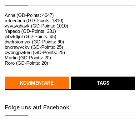
User398182
6/26/2025
9:15
standardization
Anna (GD-Points: 4947)
mfriedrich (GD-Points: 1810)
ysvavqhavk (GD-Points: 1010)
User398182
6/26/2025
9:14
Yapedo (GD-Points: 381)
jhbvkttjnf (GD-Points: 95)
standardization
dwdrsiomwx (GD-Points: 90)
bnxrawvckv (GD-Points: 25)
User398182
6/26/2025
9:14
owongpwkeu (GD-Points: 25)
Martin (GD-Points: 20)
standardization
Roro (GD-Points: 20)
User398182
6/26/2025
9:13
Western Australia
KOMMENTARE
TAGS
User398182
6/26/2025
9:12
Western Australia
Folge uns auf Facebook:
User398182
6/26/2025
9:12
Western Australia
User398182
6/26/2025
9:12