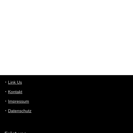
Western Australia
User398182
6/26/2025
9:10
optical
User398182
6/26/2025
9:10
optical
User398182
6/26/2025
9:07
Grocery
User398182
Link Us
6/26/2025
9:07
Grocery
Kontakt
Impressum
User398182
6/26/2025
9:06
Grocery
Datenschutz
User397636
6/18/2025
11:20
Managed