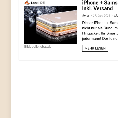
iPhone + Sams
Land: DE
inkl. Versand
Anna
17. Juni 2018
Mo
Dieser iPhone + Sams
nicht nur als Rundum
Hingucker. Ihr Smartp
jedermann! Der feine
Bildquelle: ebay.de
MEHR LESEN