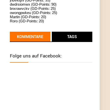
jhbvkttjnf (GD-Points: 95)
dwdrsiomwx (GD-Points: 90)
standardization
bnxrawvckv (GD-Points: 25)
owongpwkeu (GD-Points: 25)
User398182
6/26/2025
9:13
Martin (GD-Points: 20)
Roro (GD-Points: 20)
Western Australia
User398182
6/26/2025
9:12
KOMMENTARE
TAGS
Western Australia
User398182
6/26/2025
9:12
Folge uns auf Facebook:
Western Australia
User398182
6/26/2025
9:12
Western Australia
User398182
6/26/2025
9:10
optical
User398182
6/26/2025
9:10
optical