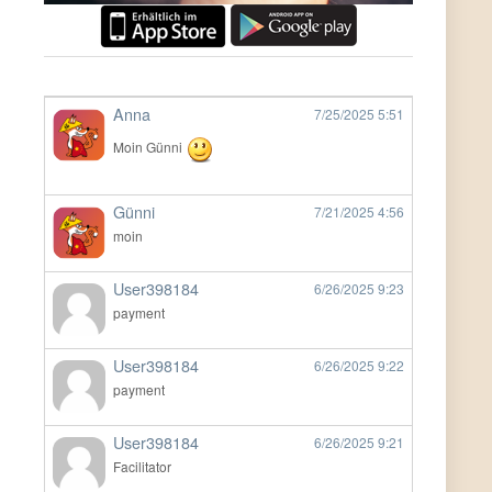
Anna
7/25/2025
5:51
Moin Günni
Günni
7/21/2025
4:56
moin
User398184
6/26/2025
9:23
payment
User398184
6/26/2025
9:22
payment
User398184
6/26/2025
9:21
Facilitator