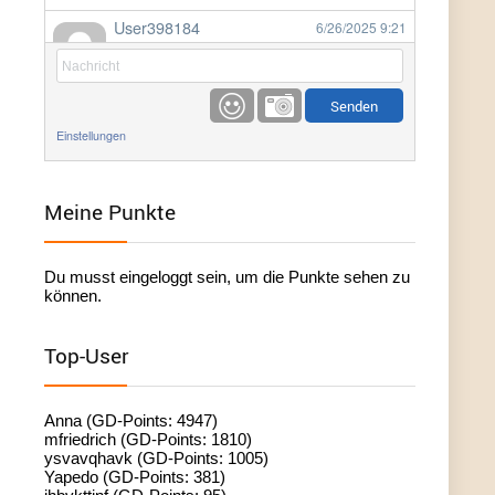
User398184
6/26/2025
9:21
Facilitator
User398184
6/26/2025
9:20
Facilitator
Einstellungen
User398184
6/26/2025
9:20
Facilitator
Meine Punkte
User398182
6/26/2025
9:15
Du musst eingeloggt sein, um die Punkte sehen zu
standardization
können.
User398182
6/26/2025
9:15
Top-User
standardization
User398182
6/26/2025
9:14
Anna (GD-Points: 4947)
standardization
mfriedrich (GD-Points: 1810)
ysvavqhavk (GD-Points: 1005)
Yapedo (GD-Points: 381)
User398182
6/26/2025
9:14