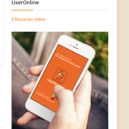
UserOnline
6 Besucher
online